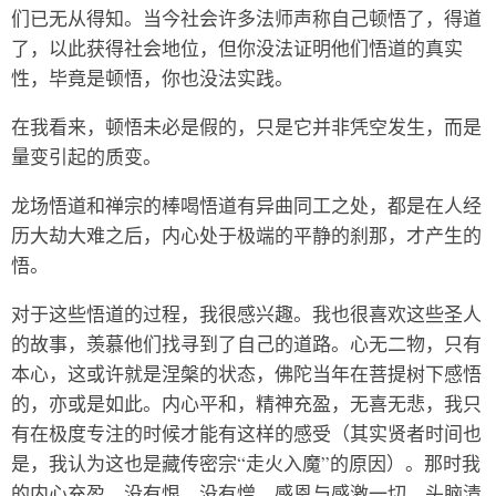
们已无从得知。当今社会许多法师声称自己顿悟了，得道
了，以此获得社会地位，但你没法证明他们悟道的真实
性，毕竟是顿悟，你也没法实践。
在我看来，顿悟未必是假的，只是它并非凭空发生，而是
量变引起的质变。
龙场悟道和禅宗的棒喝悟道有异曲同工之处，都是在人经
历大劫大难之后，内心处于极端的平静的刹那，才产生的
悟。
对于这些悟道的过程，我很感兴趣。我也很喜欢这些圣人
的故事，羡慕他们找寻到了自己的道路。心无二物，只有
本心，这或许就是涅槃的状态，佛陀当年在菩提树下感悟
的，亦或是如此。内心平和，精神充盈，无喜无悲，我只
有在极度专注的时候才能有这样的感受（其实贤者时间也
是，我认为这也是藏传密宗“走火入魔”的原因）。那时我
的内心充盈，没有恨，没有憎，感恩与感激一切，头脑清