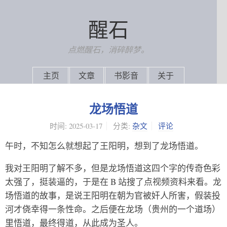
醒石
点燃醒石，消碎醉梦。
主页
文章
书影音
关于
龙场悟道
时间:
2025-03-17
分类:
杂文
评论
午时，不知怎么就想起了王阳明，想到了龙场悟道。
我对王阳明了解不多，但是龙场悟道这四个字的传奇色彩
太强了，挺装逼的，于是在 B 站搜了点视频资料来看。龙
场悟道的故事，是说王阳明在朝为官被奸人所害，假装投
河才侥幸得一条性命。之后便在龙场（贵州的一个道场）
里悟道，最终得道，从此成为圣人。