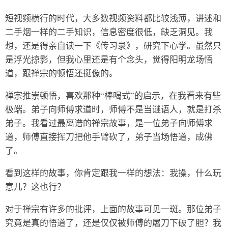
短视频横行的时代，大多数视频资料都比较浅薄，讲述和
二手烟一样的二手知识，信息密度很低，缺乏洞见。我
想，还是得亲自读一下《传习录》，研究下心学。虽然只
是浮光掠影，但我心里还是有个念头，觉得阳明龙场悟
道，跟禅宗的顿悟还挺像的。
禅宗推崇顿悟，喜欢那种“棒喝式”的启示，在我看来有些
极端。弟子向师傅求道时，师傅不是当谜语人，就是打杀
弟子。我看过最离谱的禅宗故事，是一位弟子向师傅求
道，师傅直接挥刀把他手臂砍了，弟子当场悟道，成佛
了。
看到这样的故事，你肯定跟我一样的想法：我操，什么玩
意儿？这也行？
对于禅宗有许多的批评，上面的故事可见一斑。那位弟子
究竟是真的悟道了，还是仅仅被师傅的屠刀下破了胆？我