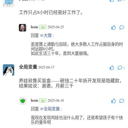
工作只占8小时已经是好工作了。
leon
2025-04-25
up
回复
@大致
:
若是算上通勤与加班，绝大多数人工作占据自身的时
间远超8小时。
如此生活三十年，直到大厦崩塌。
全局变量
2025-04-17
1
养娃就像买盲盒——砸钱二十年拆开发现是隐藏款，
结果娃说：谢邀，月薪三千
leon
2025-04-18
up
回复
@全局变量
:
我现在发现鸡娃也没什么用了，还是希望孩子有个快
乐的童年吧