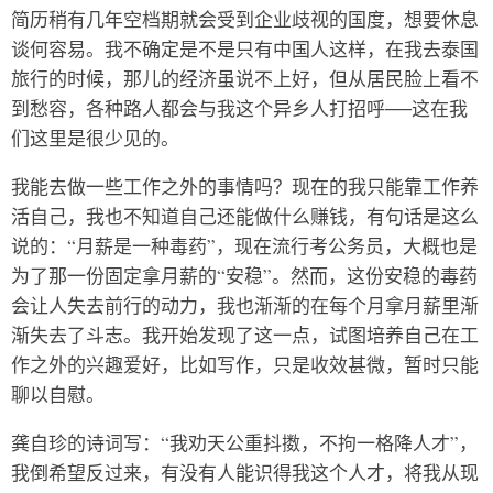
简历稍有几年空档期就会受到企业歧视的国度，想要休息
谈何容易。我不确定是不是只有中国人这样，在我去泰国
旅行的时候，那儿的经济虽说不上好，但从居民脸上看不
到愁容，各种路人都会与我这个异乡人打招呼──这在我
们这里是很少见的。
我能去做一些工作之外的事情吗？现在的我只能靠工作养
活自己，我也不知道自己还能做什么赚钱，有句话是这么
说的：“月薪是一种毒药”，现在流行考公务员，大概也是
为了那一份固定拿月薪的“安稳”。然而，这份安稳的毒药
会让人失去前行的动力，我也渐渐的在每个月拿月薪里渐
渐失去了斗志。我开始发现了这一点，试图培养自己在工
作之外的兴趣爱好，比如写作，只是收效甚微，暂时只能
聊以自慰。
龚自珍的诗词写：“我劝天公重抖擞，不拘一格降人才”，
我倒希望反过来，有没有人能识得我这个人才，将我从现